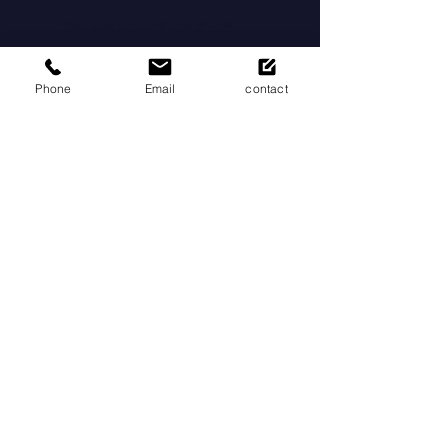
新卒採用ブランディング支援
店舗集客・LP制作支援
Phone
Email
contact
IT人材育成 eラーニング
介護人材研修サービス
調剤薬局向け 補助金活用支援
医療機器メーカーの営業支援
自治体向け 通信・防災インフラ
テレアポのことは、VAZ TWOにお
任せください。