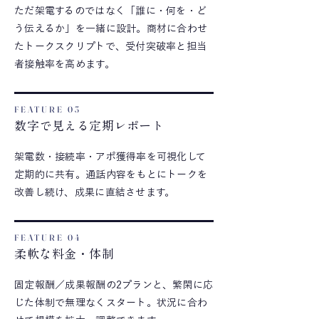
ただ架電するのではなく「誰に・何を・ど
う伝えるか」を一緒に設計。商材に合わせ
たトークスクリプトで、受付突破率と担当
者接触率を高めます。
FEATURE 03
数字で見える定期レポート
架電数・接続率・アポ獲得率を可視化して
定期的に共有。通話内容をもとにトークを
改善し続け、成果に直結させます。
FEATURE 04
柔軟な料金・体制
固定報酬／成果報酬の2プランと、繁閑に応
じた体制で無理なくスタート。状況に合わ