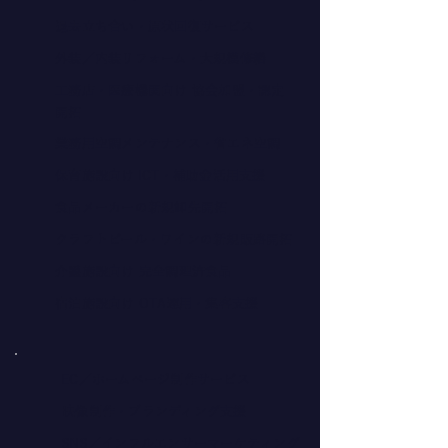
退去立ち合い・原状回復サービス
外装／内装リフォーム・大規模修繕
工務店・医療機関向け 協会加盟・認定
開拓
業務用空調メンテナンス・省エネ空調
保育施設向け ICT・補助金活用支援
食品メーカーの新規卸先開拓
クラフトビール・ワインの新規販路開拓
介護施設向け 完全調理済食品
宿泊施設向け OTA運用・集客支援
EC／ホームページ制作サービス
映像制作・ブランディング支援
SNS／インフルエンサーマーケティング