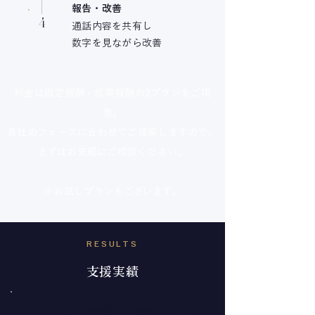
報告・改善
4
通話内容を共有し
数字を見ながら改善
料金は固定報酬・成果報酬の2プランをご用
意。
貴社のフェーズに合わせてご提案しますので、
まずはお気軽にご相談ください。
※お試しプランもございます。
RESULTS
支援実績
法人向け 住宅斡旋・社宅斡旋サービス